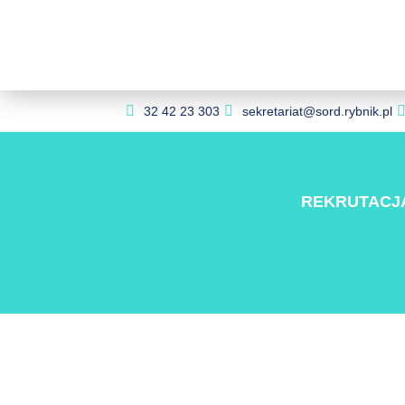
32 42 23 303
sekretariat@sord.rybnik.pl
REKRUTACJ