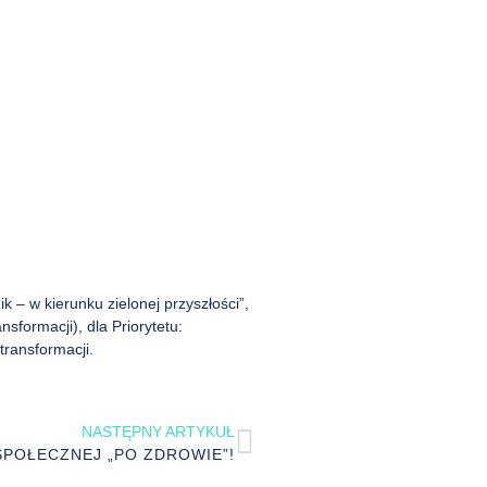
 – w kierunku zielonej przyszłości”,
formacji), dla Priorytetu:
 transformacji.
NASTĘPNY ARTYKUŁ
G SPOŁECZNEJ „PO ZDROWIE”!