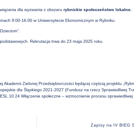
ozwiązania dla wyzwania z obszaru
rybnickie społeczeństwo lokalne.
zinach 9:00-16:00 w Uniwersytecie Ekonomicznym w Rybniku.
Dzieciom”.
dpodstawowych. Rekrutacja trwa do 23 maja 2025 roku.
Akademii Zielonej Przedsiębiorczości będącej częścią projektu „Rybnik
jskie dla Śląskiego 2021-2027 (Fundusz na rzecz Sprawiedliwej Trans
FESL.10.24 Włączenie społeczne – wzmocnienie procesu sprawiedliwej
Zapisy na IV BIE