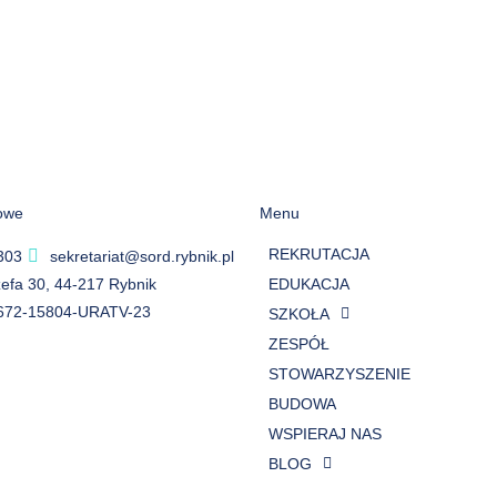
owe
Menu
REKRUTACJA
303
sekretariat@sord.rybnik.pl
ózefa 30, 44-217 Rybnik
EDUKACJA
672-15804-URATV-23
SZKOŁA
ZESPÓŁ
STOWARZYSZENIE
BUDOWA
WSPIERAJ NAS
BLOG