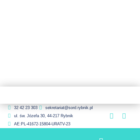
32 42 23 303
sekretariat@sord.rybnik.pl
ul. św. Józefa 30, 44-217 Rybnik
AE:PL-41672-15804-URATV-23