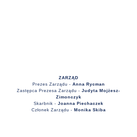
∞
zaangażowania w działania społeczne i akcje
charytatywne
ZARZĄD
Prezes Zarządu -
Anna Rycman
Zastępca Prezesa Zarządu -
Judyta Mojżesz-
Zimonczyk
Skarbnik -
Joanna Piechaczek
Członek Zarządu -
Monika Skiba