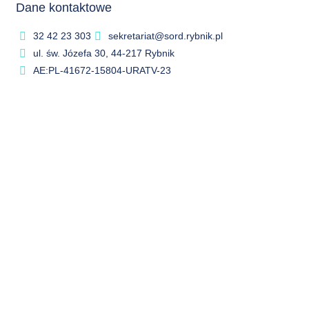
Dane kontaktowe
32 42 23 303
sekretariat@sord.rybnik.pl
ul. św. Józefa 30, 44-217 Rybnik
AE:PL-41672-15804-URATV-23
Menu
REKRUTACJA
EDUKACJA