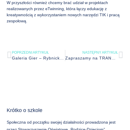
W przyszłości również chcemy brać udział w projektach
realizowanych przez eTwinning, która łączy edukację z
kreatywnością z wykorzystaniem nowych narzędzi TIK i pracą
zespołową.
POPRZEDNI ARTYKUŁ
NASTĘPNY ARTYKUŁ
Galeria Gier – Rybnicka Akademia Zielonej Przedsiębiorczości
Zapraszamy na TRANSFORmathon
Krótko o szkole
Społeczna od początku swojej działalności prowadzona jest
przez Stowarzyszenie Oświatowe „Rodzice-Dzieciom”.