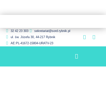
32 42 23 303
sekretariat@sord.rybnik.pl
ul. św. Józefa 30, 44-217 Rybnik
AE:PL-41672-15804-URATV-23