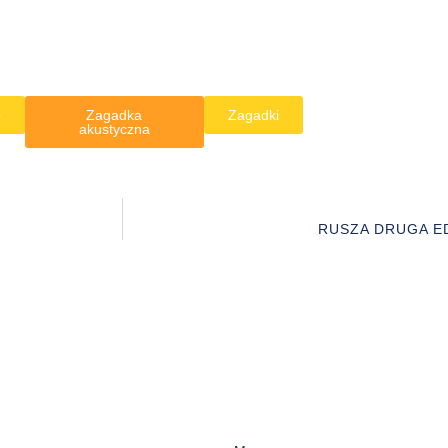
o
Zagadka
Zagadki
akustyczna
RUSZA DRUGA E