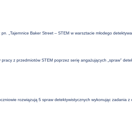
ekt pn. „Tajemnice Baker Street – STEM w warsztacie młodego detektyw
dy pracy z przedmiotów STEM poprzez serię angażujących „spraw” dete
ch uczniowie rozwiązują 5 spraw detektywistycznych wykonując zadania 