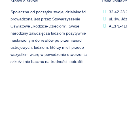
Krótko o szkole
Dane kontakt
Społeczna od początku swojej działalności
32 42 23 
prowadzona jest przez Stowarzyszenie
ul. św. J
Oświatowe „Rodzice-Dzieciom”. Swoje
AE:PL-41
narodziny zawdzięcza ludziom pozytywnie
nastawionym do realiów po przemianach
ustrojowych; ludziom, którzy mieli przede
wszystkim wiarę w powodzenie utworzenia
szkoły i nie bacząc na trudności, potrafili
zmobilizować siebie i innych. Założyli w
swoim działaniu, że następni rodzice wniosą
nowe pomysły i poprowadzą
przedsięwzięcie w wyznaczonym kierunku.