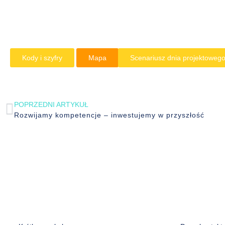
Kody i szyfry
Mapa
Scenariusz dnia projektoweg
POPRZEDNI ARTYKUŁ
Rozwijamy kompetencje – inwestujemy w przyszłość