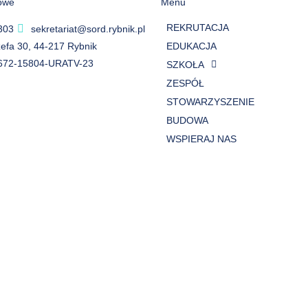
owe
Menu
REKRUTACJA
303
sekretariat@sord.rybnik.pl
ózefa 30, 44-217 Rybnik
EDUKACJA
672-15804-URATV-23
SZKOŁA
ZESPÓŁ
STOWARZYSZENIE
BUDOWA
WSPIERAJ NAS
BLOG