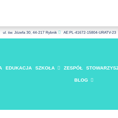
ul. św. Józefa 30, 44-217 Rybnik
AE:PL-41672-15804-URATV-23
A
EDUKACJA
SZKOŁA
ZESPÓŁ
STOWARZYSZ
BLOG