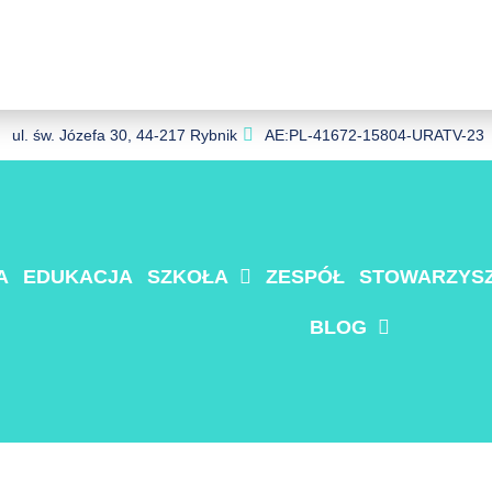
ul. św. Józefa 30, 44-217 Rybnik
AE:PL-41672-15804-URATV-23
A
EDUKACJA
SZKOŁA
ZESPÓŁ
STOWARZYSZ
BLOG