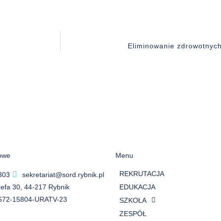
Eliminowanie zdrowotnyc
owe
Menu
REKRUTACJA
303
sekretariat@sord.rybnik.pl
ózefa 30, 44-217 Rybnik
EDUKACJA
672-15804-URATV-23
SZKOŁA
ZESPÓŁ