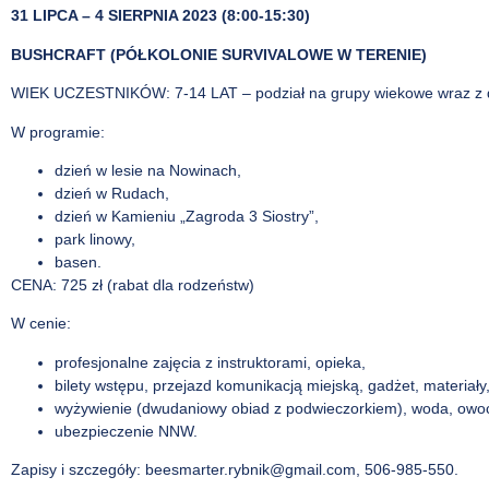
31 LIPCA – 4 SIERPNIA 2023 (8:00-15:30)
BUSHCRAFT (PÓŁKOLONIE SURVIVALOWE W TERENIE)
WIEK UCZESTNIKÓW: 7-14 LAT – podział na grupy wiekowe wraz z do
W programie:
dzień w lesie na Nowinach,
dzień w Rudach,
dzień w Kamieniu „Zagroda 3 Siostry”,
park linowy,
basen.
CENA: 725 zł (rabat dla rodzeństw)
W cenie:
profesjonalne zajęcia z instruktorami, opieka,
bilety wstępu, przejazd komunikacją miejską, gadżet, materiały,
wyżywienie (dwudaniowy obiad z podwieczorkiem), woda, owo
ubezpieczenie NNW.
Zapisy i szczegóły: beesmarter.rybnik@gmail.com, 506-985-550.