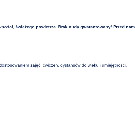
ywności, świeżego powietrza. Brak nudy gwarantowany!
Przed nam
stosowaniem zajęć, ćwiczeń, dystansów do wieku i umiejętności.