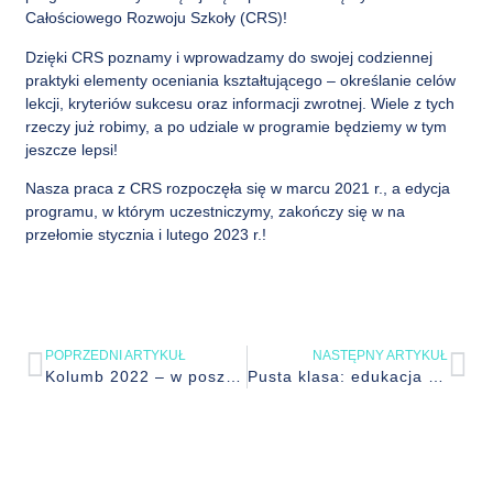
Całościowego Rozwoju Szkoły (CRS)!
Dzięki CRS poznamy i wprowadzamy do swojej codziennej
praktyki elementy oceniania kształtującego – określanie celów
lekcji, kryteriów sukcesu oraz informacji zwrotnej. Wiele z tych
rzeczy już robimy, a po udziale w programie będziemy w tym
jeszcze lepsi!
Nasza praca z CRS rozpoczęła się w marcu 2021 r., a edycja
programu, w którym uczestniczymy, zakończy się w na
przełomie stycznia i lutego 2023 r.!
POPRZEDNI ARTYKUŁ
NASTĘPNY ARTYKUŁ
Kolumb 2022 – w poszukiwaniu Nowego Świata
Pusta klasa: edukacja terenowa – islandzkie inspiracje