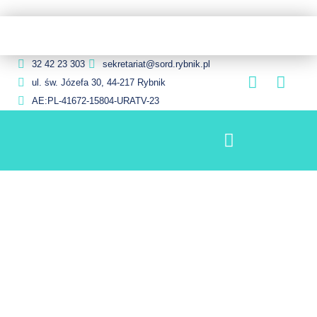
32 42 23 303
sekretariat@sord.rybnik.pl
ul. św. Józefa 30, 44-217 Rybnik
AE:PL-41672-15804-URATV-23