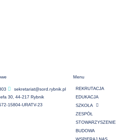
owe
Menu
REKRUTACJA
303
sekretariat@sord.rybnik.pl
ózefa 30, 44-217 Rybnik
EDUKACJA
672-15804-URATV-23
SZKOŁA
ZESPÓŁ
STOWARZYSZENIE
BUDOWA
WSPIERAJ NAS