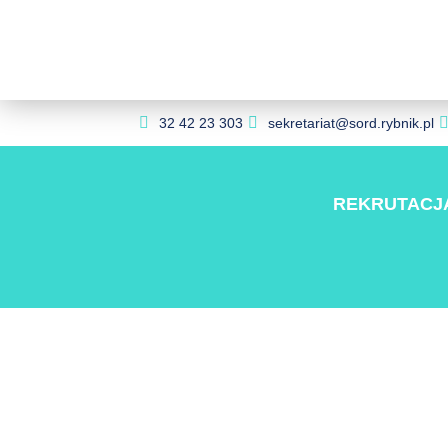
32 42 23 303
sekretariat@sord.rybnik.pl
REKRUTACJ