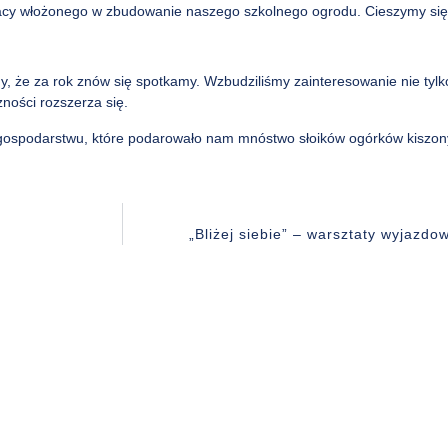
acy włożonego w zbudowanie naszego szkolnego ogrodu. Cieszymy się
 że za rok znów się spotkamy. Wzbudziliśmy zainteresowanie nie tylko
zności rozszerza się.
ospodarstwu, które podarowało nam mnóstwo słoików ogórków kiszo
„Bliżej siebie” – warsztaty wyjazdow