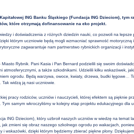
Kapitałowej ING Banku Śląskiego (Fundacja ING Dzieciom), tym r
któw, które otrzymają dofinansowanie na eko projekt.
wiedzy i doświadczenia z różnych dziedzin nauki, co pozwoli na lepsz
 dzięki którym uczniowie będą mogli wzmacniać sprawność motoryczną i
rytoryczne zagwarantuje nam partnerstwo rybnickich organizacji i insty
– Miasto Rybnik. Pani Kasia i Pan Bernard podzielili się swoim doświad
tmosferycznymi, a także szkodnikami. Udzielili kilku wskazówek, jaki
aniem ogrodu. Będą warzywa, owoce, kwiaty, drzewa, budki lęgowe… To
 Tak widzą ją nasi uczniowie.
ej pracy rodziców, uczniów i nauczycieli, której efektem są pięknie pr
 Tym samym wkroczyliśmy w kolejny etap projektu edukacyjnego dla u
cja ING Dzieciom), który uzbroił naszych uczniów w wiedzę na temat l
 jak zmieni się obraz naszego szkolnego ogrodu po wakacjach, ponie
zy i wskazówki, dzięki którym będziemy zbierać piękne plony. Dziękuj