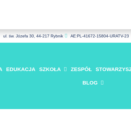
ul. św. Józefa 30, 44-217 Rybnik
AE:PL-41672-15804-URATV-23
A
EDUKACJA
SZKOŁA
ZESPÓŁ
STOWARZYSZ
BLOG