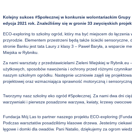
Kolejny sukces #Społecznej w konkursie wolontariackim Grupy 
edycja 2021 rok. Znaleźliśmy się w gronie 33 zwycięskich proje
ECO-exploring to szkolny ogród, który ma być miejscem do łączenia 
przyrodzie. Elementem przestrzeni będą także ścieżki sensoryczne,
stronie Banku jest tata Laury z klasy 3 – Paweł Baryła, a wsparcie me
Miejska w Rybniku.
Za nami warsztaty z przedstawicielami Zieleni Miejskiej w Rybnik.eu 
użytkowych, sposobów nawożenia i ochrony przed różnymi czynnikami a
naszym szkolnym ogródku. Następnie uczniowie zajęli się projektow
projektowej oraz wzmacniająca sprawność motoryczną i sensoryczną.
Tworzymy nasz szkolny eko ogród #Społecznej. Za nami dwa dni ciężki
warzywniaki i pierwsze posadzone warzywa, kwiaty, krzewy owocowe.
Fundacja Mój Las to partner naszego projektu ECO-exploring (Funda
Podczas warsztatów posadziliśmy klasowe drzewa. Jesteśmy ciekawi,
lęgowe i domki dla owadów. Pani Natalio, dziękujemy za ogrom wied