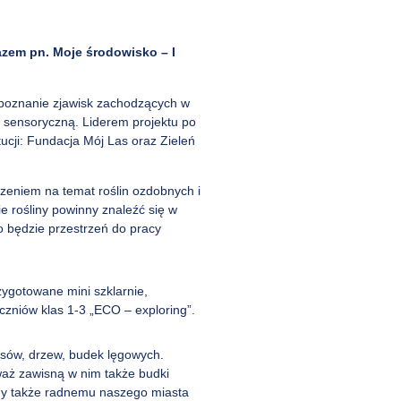
azem pn. Moje środowisko – I
e poznanie zjawisk zachodzących w
 sensoryczną. Liderem projektu po
tucji: Fundacja Mój Las oraz Zieleń
czeniem na temat roślin ozdobnych i
e rośliny powinny znaleźć się w
 będzie przestrzeń do pracy
zygotowane mini szklarnie,
czniów klas 1-3 „ECO – exploring”.
asów, drzew, budek lęgowych.
waż zawisną w nim także budki
emy także radnemu naszego miasta